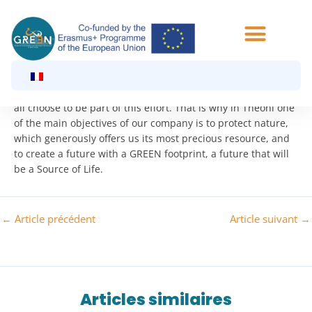
Aller
au
Accueil
Filières
THEONI- WATER
contenu
Accueil
Filières
THEONI- WATER
We choose to move towards a sustainable tomorrow and we
all choose to be part of this effort. That is why in Theoni one
of the main objectives of our company is to protect nature,
which generously offers us its most precious resource, and
to create a future with a GREEN footprint, a future that will
be a Source of Life.
←
Article précédent
Article suivant
→
Articles similaires