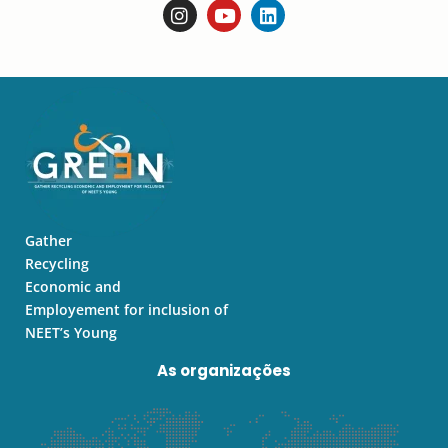
I
Y
L
n
o
i
s
u
n
t
t
k
a
u
e
g
b
d
r
e
i
a
n
m
Gather
Recycling
Economic and
Employement for inclusion of
NEET’s Young
As organizações