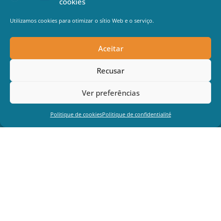
cookies
Utilizamos cookies para otimizar o sítio Web e o serviço.
Aceitar
Recusar
Ver preferências
Politique de cookies
Politique de confidentialité
Este projeto foi financiado com o apoio da Comissão Europeia.
Esta comunicação reflecte apenas as opiniões do autor e a
Comissão não pode ser responsabilizada por qualquer utilização
que possa ser feita da informação nela contida.
Política de privacidade
Informação jurídica