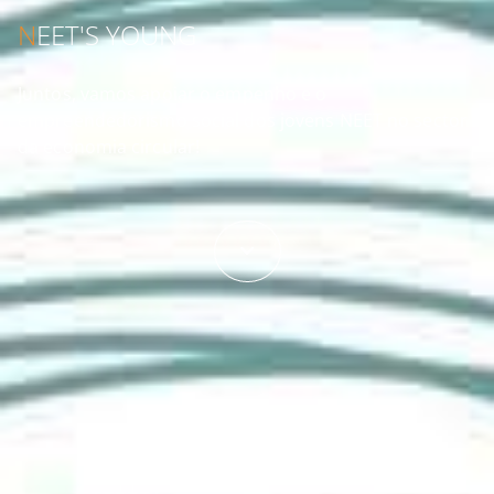
N
EET'S YOUNG
Juntos, vamos apoiar o empenho e o
empreendedorismo social dos jovens NEET no sector
da economia circular!