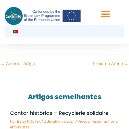
Saltar
para
Início
Vídeos
o
Entrevista de Lucas Young NEET - plataforma GREEN
conteúdo
Início
Vídeos
Entrevista de Lucas Young NEET - plataforma GREEN
←
Anterior Artigo
Próximo Artigo
→
Artigos semelhantes
Contar histórias - Recyclerie solidaire
Por
Betty POLTER
/
2 de julho de 2024
/
Vídeos
,
Testemunhos e
entrevistas